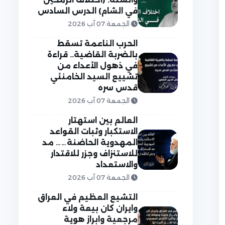
في الشام) الدرس السادس
الجمعة 07 آب 2026
الحرب الناعمة تسقط
بالضربة القاضية.. قراءة
في ذهول الأعداء من
تشييع السيد الخامنئي
قدس سره
الجمعة 07 آب 2026
العالم بين استهتار
الاستكبار وثبات القواعد
المهدوية الحاضنة…… مد
للاستنزاف وجزر للاقتدار
والاستعداد
الجمعة 07 آب 2026
التشيع العظيم في العراق
وايران كان بيعة ولاء
مرجعية وابراز هوية