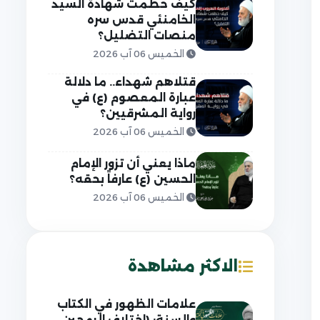
كيف حطمت شهادة السيد
الخامنئي قدس سره
منصات التضليل؟
الخميس 06 آب 2026
قتلاهم شهداء.. ما دلالة
عبارة المعصوم (ع) في
رواية المشرقيين؟
الخميس 06 آب 2026
ماذا يعني أن تزور الإمام
الحسين (ع) عارفاً بحقه؟
الخميس 06 آب 2026
الاكثر مشاهدة
علامات الظهور في الكتاب
والسنة: (اختلاف الرمحين