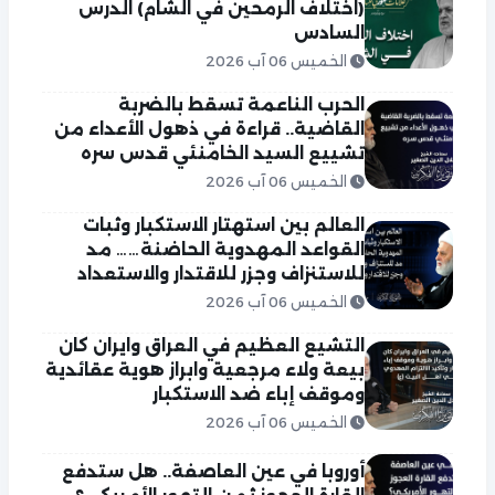
(اختلاف الرمحين في الشام) الدرس
السادس
الخميس 06 آب 2026
الحرب الناعمة تسقط بالضربة
القاضية.. قراءة في ذهول الأعداء من
تشييع السيد الخامنئي قدس سره
الخميس 06 آب 2026
العالم بين استهتار الاستكبار وثبات
القواعد المهدوية الحاضنة…… مد
للاستنزاف وجزر للاقتدار والاستعداد
الخميس 06 آب 2026
التشيع العظيم في العراق وايران كان
بيعة ولاء مرجعية وابراز هوية عقائدية
وموقف إباء ضد الاستكبار
الخميس 06 آب 2026
أوروبا في عين العاصفة.. هل ستدفع