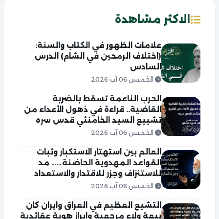
الاكثر مشاهدة
علامات الظهور في الكتاب والسنة:
(اختلاف الرمحين في الشام) الدرس
السادس
الخميس 06 آب 2026
الحرب الناعمة تسقط بالضربة
القاضية.. قراءة في ذهول الأعداء من
تشييع السيد الخامنئي قدس سره
الخميس 06 آب 2026
العالم بين استهتار الاستكبار وثبات
القواعد المهدوية الحاضنة…… مد
للاستنزاف وجزر للاقتدار والاستعداد
الخميس 06 آب 2026
التشيع العظيم في العراق وايران كان
بيعة ولاء مرجعية وابراز هوية عقائدية