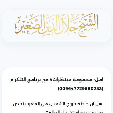
امل: مجموعة منتظرات4 عبر برنامج التلكرام
(009647729680233)
‏ هل ان حادثة خروج الشمس من المغرب تخص
دول معينة ام تشمل العالم؟