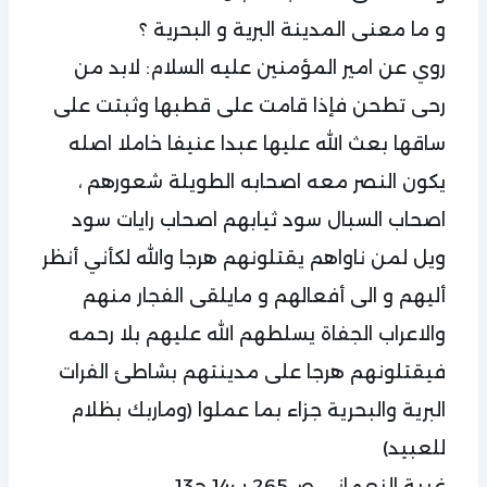
و ما معنی المدينة البریة و البحریة ؟
روي عن امير المؤمنين عليه السلام: لابد من
رحى تطحن فإذا قامت على قطبها وثبتت على
ساقها بعث الله عليها عبدا عنيفا خاملا اصله
يكون النصر معه اصحابه الطويلة شعورهم ،
اصحاب السبال سود ثيابهم اصحاب رايات سود
ويل لمن ناواهم يقتلونهم هرجا والله لكأني أنظر
أليهم و الى أفعالهم و مايلقى الفجار منهم
والاعراب الجفاة يسلطهم الله عليهم بلا رحمه
فيقتلونهم هرجا على مدينتهم بشاطئ الفرات
البرية والبحرية جزاء بما عملوا (وماربك بظلام
للعبيد)
غيبة النعماني ص265 ب14 ح13