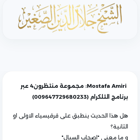
Mostafa Amiri: مجموعة منتظرون4 عبر
برنامج التلكرام (009647729680233)
هل هذا الحدیث ینطبق علی قرقيسياء الاولی او
الثانیة؟
و ما معنی "اصحاب السبال"