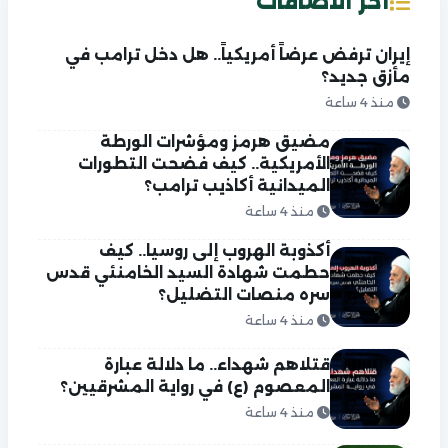
آخر الاضافات
إيران ترفض عرضاً أمريكياً.. هل دخل ترامب في
مأزق جديد؟
منذ 4 ساعة
مضيق هرمز ومؤشرات الورطة
الأمريكية.. كيف فضحت التطورات
الميدانية أكاذيب ترامب؟
منذ 4 ساعة
أكذوبة الهروب إلى روسيا.. كيف
حطمت شهادة السيد الخامنئي قدس
سره منصات التضليل؟
منذ 4 ساعة
قتلاهم شهداء.. ما دلالة عبارة
المعصوم (ع) في رواية المشرقيين؟
منذ 4 ساعة