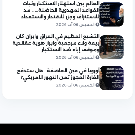
العالم بين استهتار الاستكبار وثبات
القواعد المهدوية الحاضنة…… مد
للاستنزاف وجزر للاقتدار والاستعداد
الخميس 06 آب 2026
التشيع العظيم في العراق وايران كان
بيعة ولاء مرجعية وابراز هوية عقائدية
وموقف إباء ضد الاستكبار
الخميس 06 آب 2026
أوروبا في عين العاصفة.. هل ستدفع
القارة العجوز ثمن التهور الأمريكي؟
الخميس 06 آب 2026