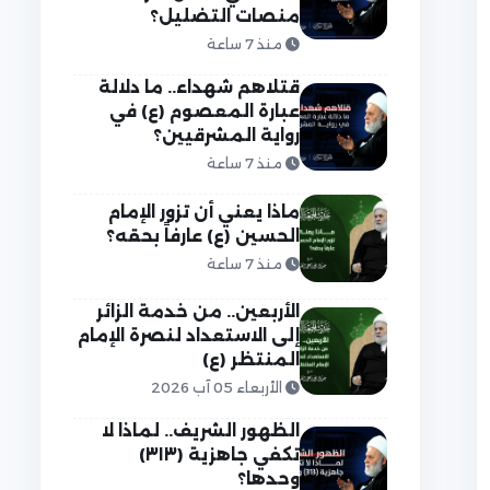
منصات التضليل؟
منذ 7 ساعة
قتلاهم شهداء.. ما دلالة
عبارة المعصوم (ع) في
رواية المشرقيين؟
منذ 7 ساعة
ماذا يعني أن تزور الإمام
الحسين (ع) عارفاً بحقه؟
منذ 7 ساعة
الأربعين.. من خدمة الزائر
إلى الاستعداد لنصرة الإمام
المنتظر (ع)
الأربعاء 05 آب 2026
الظهور الشريف.. لماذا لا
تكفي جاهزية (٣١٣)
وحدها؟