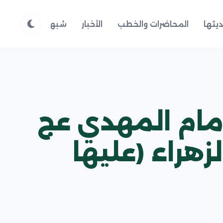
يثها
المحاضرات والخطب
الأخبار
شبهات وردود
م
لامام المهدي عج
هراء (عليها