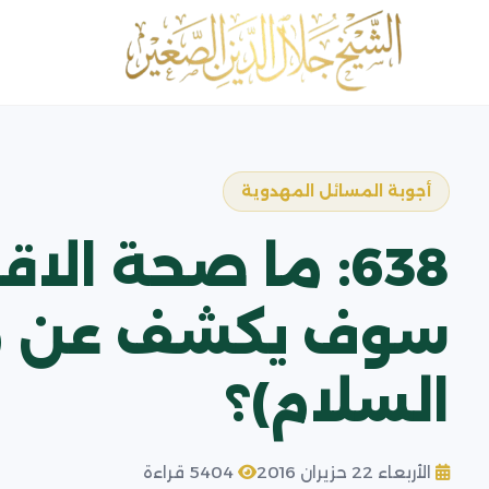
أجوبة المسائل المهدوية
638: ما صحة ال
سوف يكشف عن موضع
السلام)؟
الأربعاء 22 حزيران 2016
5404 قراءة