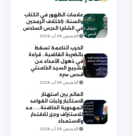
علامات الظهور في الكتاب
والسنة: (اختلاف الرمحين
في الشام) الدرس السادس
الخميس 06 آب 2026
الحرب الناعمة تسقط
بالضربة القاضية.. قراءة
في ذهول الأعداء من
تشييع السيد الخامنئي
قدس سره
الخميس 06 آب 2026
العالم بين استهتار
الاستكبار وثبات القواعد
المهدوية الحاضنة…… مد
للاستنزاف وجزر للاقتدار
والاستعداد
الخميس 06 آب 2026