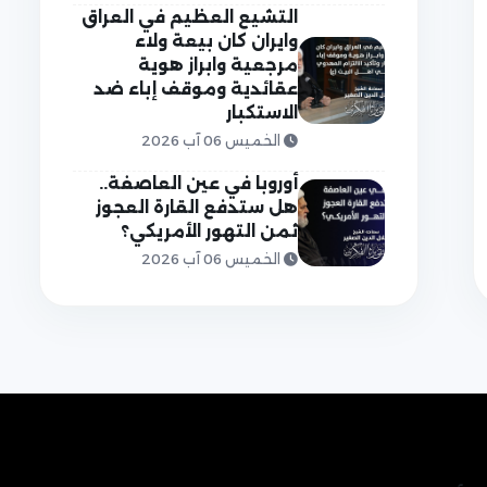
التشيع العظيم في العراق
وايران كان بيعة ولاء
مرجعية وابراز هوية
عقائدية وموقف إباء ضد
الاستكبار
الخميس 06 آب 2026
أوروبا في عين العاصفة..
هل ستدفع القارة العجوز
ثمن التهور الأمريكي؟
الخميس 06 آب 2026