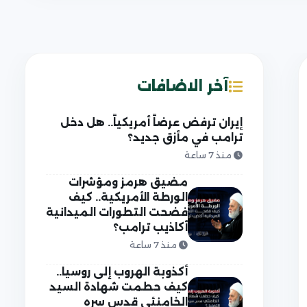
آخر الاضافات
إيران ترفض عرضاً أمريكياً.. هل دخل
ترامب في مأزق جديد؟
منذ 7 ساعة
مضيق هرمز ومؤشرات
الورطة الأمريكية.. كيف
فضحت التطورات الميدانية
أكاذيب ترامب؟
منذ 7 ساعة
أكذوبة الهروب إلى روسيا..
كيف حطمت شهادة السيد
الخامنئي قدس سره