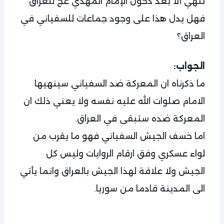
تنهي أﻻ بعد دخول اﻹمام المهدي عج للعراق
فهل يدل هذا على وجود جماعات للسفياني في
العراق؟
الجواب:
ما ذكرناه ان المعركة ضد السفياني سينهيها
الامام صلوات الله عليه نفسه ولا يعني ذلك ان
المعركة ضده ستبقى في العراق.
اما خسف الجيش السفياني فهو ما يقرب من
لواء عسكري وفق ارقام الروايات وليس كل
الجيش ولا علاقة لهذا الجيش بالعراق وانما يأتي
الى المدينة قادما من سوريا.