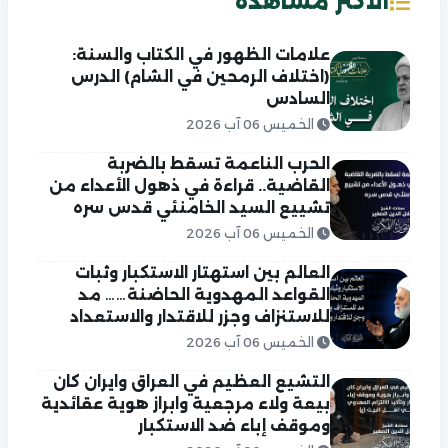
الاكثر مشاهدة
علامات الظهور في الكتاب والسنة:
(اختلاف الرمحين في الشام) الدرس
السادس
الخميس 06 آب 2026
الحرب الناعمة تسقط بالضربة
القاضية.. قراءة في ذهول الأعداء من
تشييع السيد الخامنئي قدس سره
الخميس 06 آب 2026
العالم بين استهتار الاستكبار وثبات
القواعد المهدوية الحاضنة…… مد
للاستنزاف وجزر للاقتدار والاستعداد
الخميس 06 آب 2026
التشيع العظيم في العراق وايران كان
بيعة ولاء مرجعية وابراز هوية عقائدية
وموقف إباء ضد الاستكبار