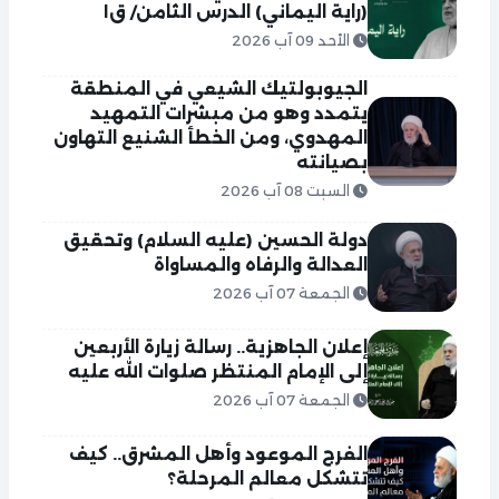
(راية اليماني) الدرس الثامن/ ق١
الأحد 09 آب 2026
الجيوبولتيك الشيعي في المنطقة
يتمدد وهو من مبشرات التمهيد
المهدوي، ومن الخطأ الشنيع التهاون
بصيانته
السبت 08 آب 2026
دولة الحسين (عليه السلام) وتحقيق
العدالة والرفاه والمساواة
الجمعة 07 آب 2026
إعلان الجاهزية.. رسالة زيارة الأربعين
إلى الإمام المنتظر صلوات الله عليه
الجمعة 07 آب 2026
الفرج الموعود وأهل المشرق.. كيف
تتشكل معالم المرحلة؟