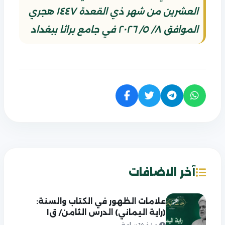
العشرين من شهر ذي القعدة ١٤٤٧ هجري
الموافق ٨/ ٥/ ٢٠٢٦ في جامع براثا ببغداد
آخر الاضافات
علامات الظهور في الكتاب والسنة:
(راية اليماني) الدرس الثامن/ ق١