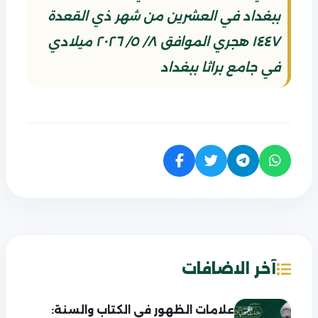
ببغداد في العشرين من شهر ذي القعدة
١٤٤٧ هجري الموافق ٨/ ٥/ ٢٠٢٦ ميلادي
في جامع براثا ببغداد
آخر الاضافات
علامات الظهور في الكتاب والسنة: