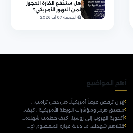
هل ستدفع القارة العجوز
ثمن التهور الأمريكي؟
الجمعة 07 آب 2026
أهم المواضيع
إيران ترفض عرضاً أمريكياً.. هل دخل ترامب...
مضيق هرمز ومؤشرات الورطة الأمريكية.. كيف...
أكذوبة الهروب إلى روسيا.. كيف حطمت شهادة...
قتلاهم شهداء.. ما دلالة عبارة المعصوم (ع...