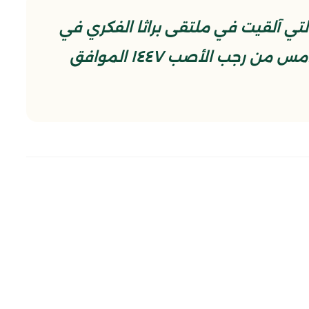
ي آلقيت في ملتقى براثا الفكري في
جامع براثا المعظم ببغداد في الخامس من رجب الأصب ١٤٤٧ الموافق