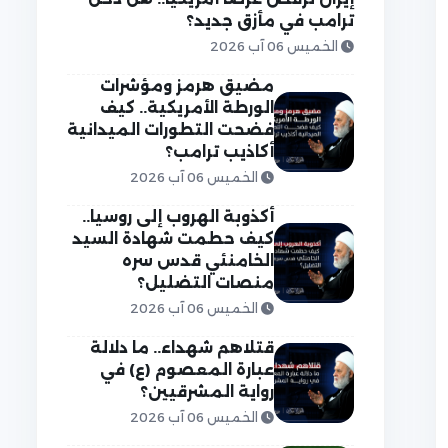
ترامب في مأزق جديد؟
الخميس 06 آب 2026
مضيق هرمز ومؤشرات
الورطة الأمريكية.. كيف
فضحت التطورات الميدانية
أكاذيب ترامب؟
الخميس 06 آب 2026
أكذوبة الهروب إلى روسيا..
كيف حطمت شهادة السيد
الخامنئي قدس سره
منصات التضليل؟
الخميس 06 آب 2026
قتلاهم شهداء.. ما دلالة
عبارة المعصوم (ع) في
رواية المشرقيين؟
الخميس 06 آب 2026