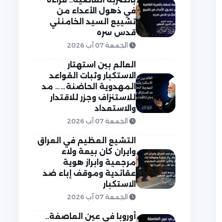
في ذهول الأعداء من
تشييع السيد الخامنئي
قدس سره
الجمعة 07 آب 2026
العالم بين استهتار
الاستكبار وثبات القواعد
المهدوية الحاضنة…… مد
للاستنزاف وجزر للاقتدار
والاستعداد
الجمعة 07 آب 2026
التشيع العظيم في العراق
وايران كان بيعة ولاء
مرجعية وابراز هوية
عقائدية وموقف إباء ضد
الاستكبار
الجمعة 07 آب 2026
أوروبا في عين العاصفة..