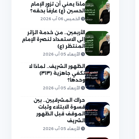
ماذا يعني أن تزور الإمام
الحسين (ع) عارفاً بحقه؟
الخميس 06 آب 2026
الأربعين.. من خدمة الزائر
إلى الاستعداد لنصرة الإمام
المنتظر (ع)
الأربعاء 05 آب 2026
الظهور الشريف.. لماذا لا
تكفي جاهزية (٣١٣)
وحدها؟
الأربعاء 05 آب 2026
حراك المشرقيين.. بين
قسوة الابتلاء وثبات
الموقف قبل الظهور
الشريف
الأربعاء 05 آب 2026