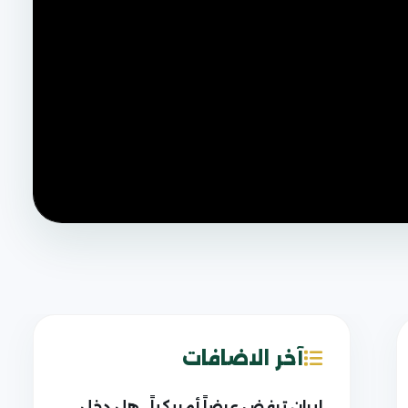
آخر الاضافات
إيران ترفض عرضاً أمريكياً.. هل دخل