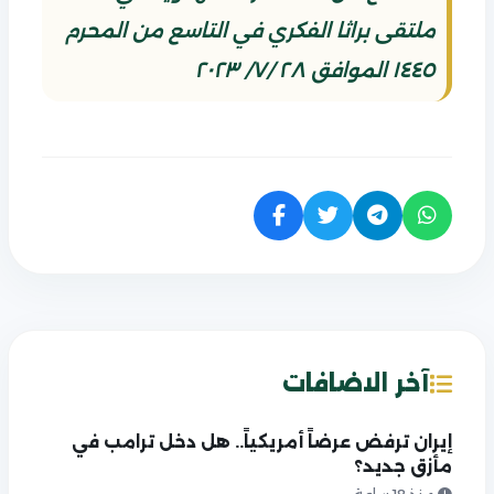
ملتقى براثا الفكري في التاسع من المحرم
١٤٤٥ الموافق ٢٨ /٧/ ٢٠٢٣
آخر الاضافات
إيران ترفض عرضاً أمريكياً.. هل دخل ترامب في
مأزق جديد؟