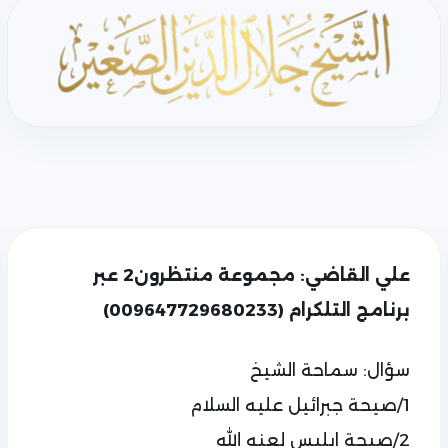
علي القاضي: مجموعة منتظرون2 عبر
برنامج التلكرام (009647729680233)
سؤال: سماحة الشيخ
1/صيحة جبرائيل عليه السلام
2/صيحة ابليس لعنه الله