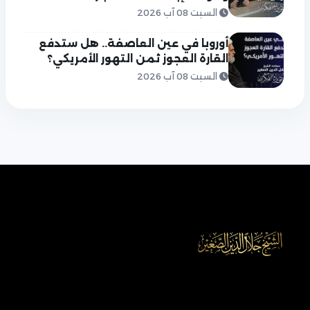
السبت 08 آب 2026
أوروبا في عين العاصفة.. هل ستدفع
القارة العجوز ثمن التهور الأمريكي؟
السبت 08 آب 2026