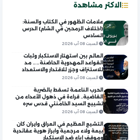
الاكثر مشاهدة
علامات الظهور في الكتاب والسنة:
(اختلاف الرمحين في الشام) الدرس
السادس
السبت 08 آب 2026
العالم بين استهتار الاستكبار وثبات
القواعد المهدوية الحاضنة…… مد
للاستنزاف وجزر للاقتدار والاستعداد
السبت 08 آب 2026
الحرب الناعمة تسقط بالضربة
القاضية.. قراءة في ذهول الأعداء من
تشييع السيد الخامنئي قدس سره
السبت 08 آب 2026
التشيع العظيم في العراق وايران كان
بيعة ولاء مرجعية وابراز هوية عقائدية
وموقف إباء ضد الاستكبار