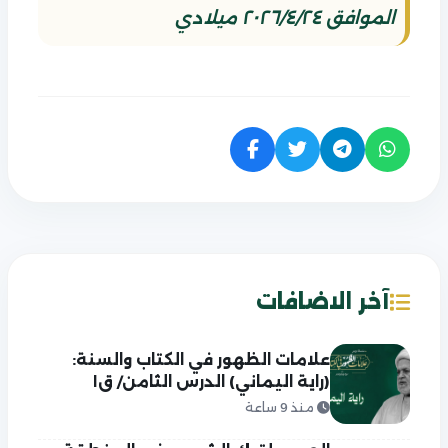
الموافق ٢٠٢٦/٤/٢٤ ميلادي
آخر الاضافات
علامات الظهور في الكتاب والسنة:
(راية اليماني) الدرس الثامن/ ق١
منذ 9 ساعة