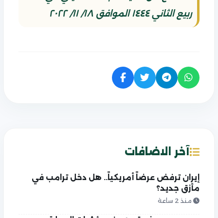
ربيع الثاني ١٤٤٤ الموافق ١٨/ ١١/ ٢٠٢٢
آخر الاضافات
إيران ترفض عرضاً أمريكياً.. هل دخل ترامب في
مأزق جديد؟
منذ 2 ساعة