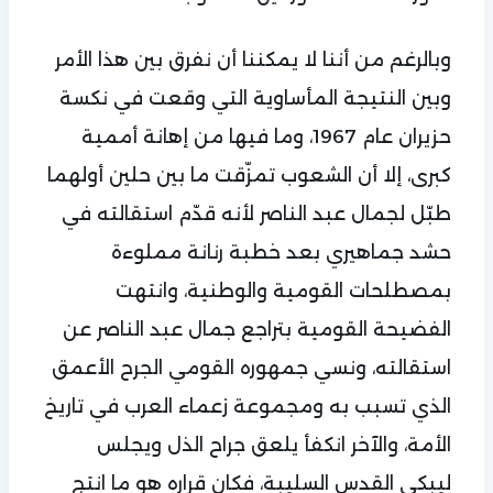
وبالرغم من أننا لا يمكننا أن نفرق بين هذا الأمر
وبين النتيجة المأساوية التي وقعت في نكسة
حزيران عام 1967، وما فيها من إهانة أممية
كبرى، إلا أن الشعوب تمزّقت ما بين حلين أولهما
طبّل لجمال عبد الناصر لأنه قدّم استقالته في
حشد جماهيري بعد خطبة رنانة مملوءة
بمصطلحات القومية والوطنية، وانتهت
الفضيحة القومية بتراجع جمال عبد الناصر عن
استقالته، ونسي جمهوره القومي الجرح الأعمق
الذي تسبب به ومجموعة زعماء العرب في تاريخ
الأمة، والآخر انكفأ يلعق جراح الذل ويجلس
ليبكي القدس السليبة، فكان قراره هو ما انتج