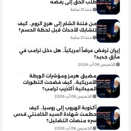
طلب الحق إلى رفضه
منذ 21 ساعة
من فتنة الشام إلى هرج الروم.. كيف
تتشابك الأحداث قبل لحظة الحسم؟
منذ 21 ساعة
إيران ترفض عرضاً أمريكياً.. هل دخل ترامب في
مأزق جديد؟
الخميس 06 آب 2026
مضيق هرمز ومؤشرات الورطة
الأمريكية.. كيف فضحت التطورات
الميدانية أكاذيب ترامب؟
الخميس 06 آب 2026
أكذوبة الهروب إلى روسيا.. كيف
حطمت شهادة السيد الخامنئي قدس
سره منصات التضليل؟
الخميس 06 آب 2026