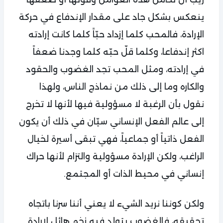
ينعكس بشكل جاد على مقدار الإندفاع في حركة
الإرادة، فالمحب كلما إزداد حبّاً كلما كانت إرادته
اكثر إندفاعا، وكلما قلّ حبّه كلما وجدنا ضعفاً
في إرادته، ومثل المحب تجد الغضوب والحقود
والكاره وما إلى ذلك من نماذج الناس، ولهذا
نقول بأن الرغبة لا مسؤولية فيها لأنها لا تخرج
إلى عالم الفعل الإنساني سيّان في ذلك أن يكون
الفعل ذاتياً أو جماعياً، فهي تبقى أسيرة لخيال
الراغب، ولكن الإرادة مسؤولية والتزام لأنها حراك
إنساني في محيط الذات أو المجتمع.
ولكن كوننا نريد الشيء لا يعني أننا سرنا باتجاه
تحقيقه، فالغضوب يتولد فيه زخم هائل لإرادة