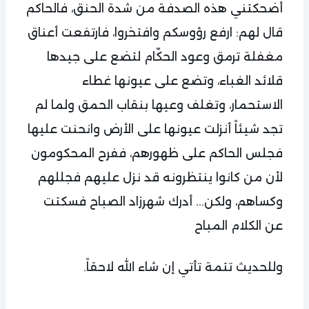
أضحكتني هذه الصدفة من شدة الحنق، فالحاكم
قال لهم: ارفع رؤوسكم وافتخروا، فارتفعت أعناق
مغفلة ترمق وعود الحكّام لتضع على جيدها
قلائد الغباء، وتضع على عيونها غطاء
الاستحمار، وتغلف وعيها بنقاب الحمق ولما لم
تجد شيئاً أنزلت عيونها على الأرض وانحنت عليها
فجلس الحاكم على ظهورهم، ففرح المحكومون
لأن من كانوا ينتظرونه قد نزل عليهم فجللهم
وكساهم، ولكن... أدرك شهرزاد الصباح فسكتت
عن الكلام المباح
وللحديث تتمة تأتي إن شاء الله لاحقاً.