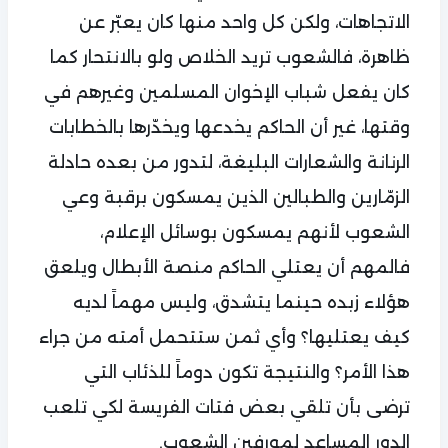
الاتجاهات، ولكن كل واحد منها كان يعبّر عن
ظاهرة، فالشعوب تريد الخلاص ولو بالانتحار كما
كان يفعل شباب الإخوان المسلمين وغيرهم في
وقتها، غير أن الحاكم يخدعها ويخدّرها بالخطابات
الرنانة والشعارات البليغة، لتدور من بعده حادلة
الزمّارين والطبالين الذين يمسكون برقبة وعي
الشعوب لأنهم يمسكون بوسائل الإعلام،
فالمهم أن يعتلي الحاكم منصة الأبطال ويلعق
هؤلاء زبده حينما يتشدق، وليس مهماً لديه
كيف يعتليها؟ وأي ثمن ستتحمل أمته من جراء
هذا الأمر؟ والنتيجة تكون دوماً للذئاب التي
ترضى بأن تلقي بعض فتات الفريسة لكي تلعب
الدور المساعد لمورفين الشعوب.