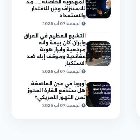
المهدوية الحاضنة…… مد
للاستنزاف وجزر للاقتدار
والاستعداد
الجمعة 07 آب 2026
التشيع العظيم في العراق
وايران كان بيعة ولاء
مرجعية وابراز هوية
عقائدية وموقف إباء ضد
الاستكبار
الجمعة 07 آب 2026
أوروبا في عين العاصفة..
هل ستدفع القارة العجوز
ثمن التهور الأمريكي؟
الجمعة 07 آب 2026