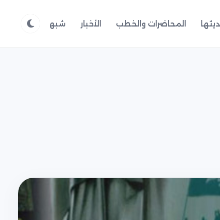
يثها
المحاضرات والخطب
الأخبار
شبهات وردود
م