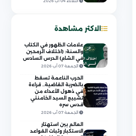
الثلاثاء 04 آب 2026
الاكثر مشاهدة
علامات الظهور في الكتاب
والسنة: (اختلاف الرمحين
في الشام) الدرس السادس
الجمعة 07 آب 2026
الحرب الناعمة تسقط
بالضربة القاضية.. قراءة
في ذهول الأعداء من
تشييع السيد الخامنئي
قدس سره
الجمعة 07 آب 2026
العالم بين استهتار
الاستكبار وثبات القواعد