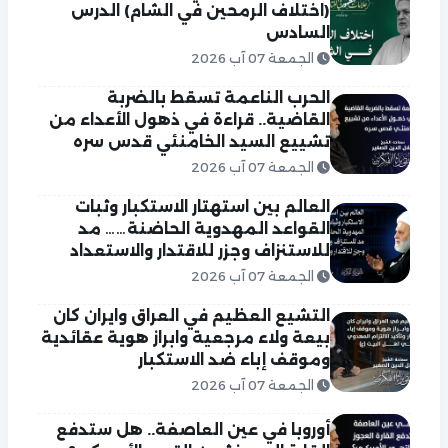
(اختلاف الرمحين في الشام) الدرس
السادس
الجمعة 07 آب 2026
الحرب الناعمة تسقط بالضربة
القاضية.. قراءة في ذهول الأعداء من
تشييع السيد الخامنئي قدس سره
الجمعة 07 آب 2026
العالم بين استهتار الاستكبار وثبات
القواعد المهدوية الحاضنة…… مد
للاستنزاف وجزر للاقتدار والاستعداد
الجمعة 07 آب 2026
التشيع العظيم في العراق وايران كان
بيعة ولاء مرجعية وابراز هوية عقائدية
وموقف إباء ضد الاستكبار
الجمعة 07 آب 2026
أوروبا في عين العاصفة.. هل ستدفع