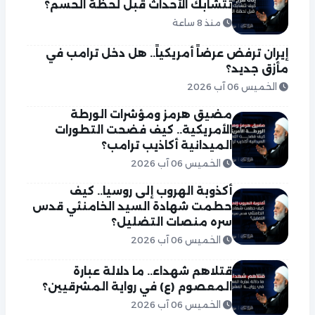
تتشابك الأحداث قبل لحظة الحسم؟
منذ 8 ساعة
إيران ترفض عرضاً أمريكياً.. هل دخل ترامب في
مأزق جديد؟
الخميس 06 آب 2026
مضيق هرمز ومؤشرات الورطة
الأمريكية.. كيف فضحت التطورات
الميدانية أكاذيب ترامب؟
الخميس 06 آب 2026
أكذوبة الهروب إلى روسيا.. كيف
حطمت شهادة السيد الخامنئي قدس
سره منصات التضليل؟
الخميس 06 آب 2026
قتلاهم شهداء.. ما دلالة عبارة
المعصوم (ع) في رواية المشرقيين؟
الخميس 06 آب 2026