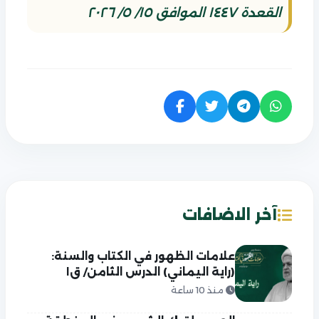
القعدة ١٤٤٧ الموافق ١٥/ ٥/ ٢٠٢٦
آخر الاضافات
علامات الظهور في الكتاب والسنة:
(راية اليماني) الدرس الثامن/ ق١
منذ 10 ساعة