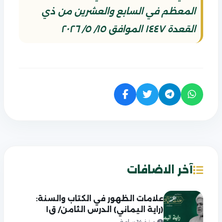
المعظم في السابع والعشرين من ذي
القعدة ١٤٤٧ الموافق ١٥/ ٥/ ٢٠٢٦
آخر الاضافات
علامات الظهور في الكتاب والسنة:
(راية اليماني) الدرس الثامن/ ق١