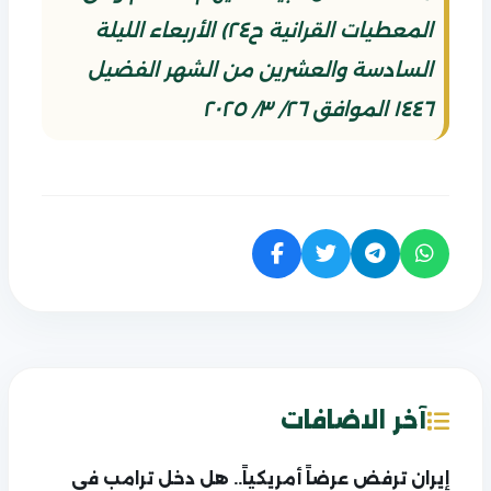
المعطيات القرانية ح٢٤) الأربعاء الليلة
السادسة والعشرين من الشهر الفضيل
١٤٤٦ الموافق ٢٦/ ٣/ ٢٠٢٥
آخر الاضافات
إيران ترفض عرضاً أمريكياً.. هل دخل ترامب في