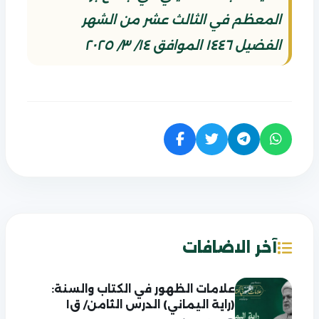
المعظم في الثالث عشر من الشهر
الفضيل ١٤٤٦ الموافق ١٤/ ٣/ ٢٠٢٥
آخر الاضافات
علامات الظهور في الكتاب والسنة:
(راية اليماني) الدرس الثامن/ ق١