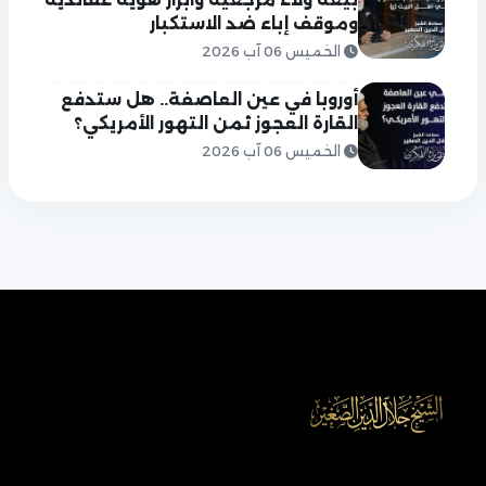
وموقف إباء ضد الاستكبار
الخميس 06 آب 2026
أوروبا في عين العاصفة.. هل ستدفع
القارة العجوز ثمن التهور الأمريكي؟
الخميس 06 آب 2026