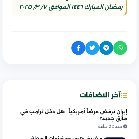
رمضان المبارك ١٤٤٦ الموافق ٧/ ٣/ ٢٠٢٥
آخر الاضافات
إيران ترفض عرضاً أمريكياً.. هل دخل ترامب في
مأزق جديد؟
منذ 22 ساعة
مضيق هرمز ومؤشرات الورطة