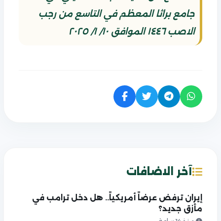
جامع براثا المعظم في التاسع من رجب
الاصب ١٤٤٦ الموافق ١٠/ ١/ ٢٠٢٥
آخر الاضافات
إيران ترفض عرضاً أمريكياً.. هل دخل ترامب في
مأزق جديد؟