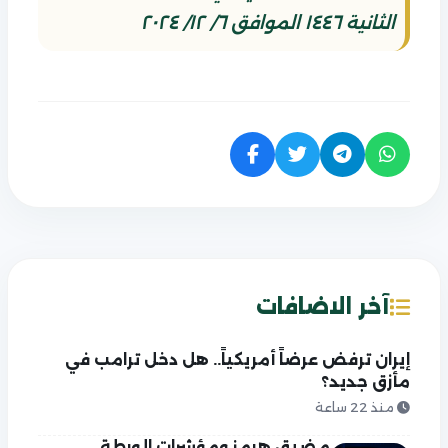
الثانية ١٤٤٦ الموافق ٦/ ١٢/ ٢٠٢٤
آخر الاضافات
إيران ترفض عرضاً أمريكياً.. هل دخل ترامب في
مأزق جديد؟
منذ 22 ساعة
مضيق هرمز ومؤشرات الورطة