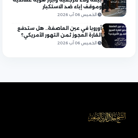
وموقف إباء ضد الاستكبار
الخميس 06 آب 2026
أوروبا في عين العاصفة.. هل ستدفع
القارة العجوز ثمن التهور الأمريكي؟
الخميس 06 آب 2026