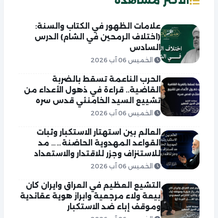
الاكثر مشاهدة
علامات الظهور في الكتاب والسنة:
(اختلاف الرمحين في الشام) الدرس
السادس
الخميس 06 آب 2026
الحرب الناعمة تسقط بالضربة
القاضية.. قراءة في ذهول الأعداء من
تشييع السيد الخامنئي قدس سره
الخميس 06 آب 2026
العالم بين استهتار الاستكبار وثبات
القواعد المهدوية الحاضنة…… مد
للاستنزاف وجزر للاقتدار والاستعداد
الخميس 06 آب 2026
التشيع العظيم في العراق وايران كان
بيعة ولاء مرجعية وابراز هوية عقائدية
وموقف إباء ضد الاستكبار