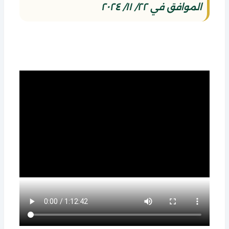
الموافق في ٢٢/ ١١/ ٢٠٢٤