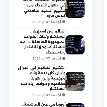
في ذهول الأعداء من
تشييع السيد الخامنئي
قدس سره
الجمعة 07 آب 2026
العالم بين استهتار
الاستكبار وثبات القواعد
المهدوية الحاضنة…… مد
للاستنزاف وجزر للاقتدار
والاستعداد
الجمعة 07 آب 2026
التشيع العظيم في العراق
وايران كان بيعة ولاء
مرجعية وابراز هوية
عقائدية وموقف إباء ضد
الاستكبار
الجمعة 07 آب 2026
أوروبا في عين العاصفة..