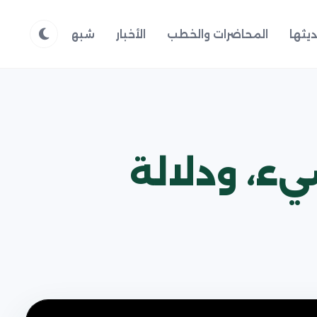
يثها
المحاضرات والخطب
الأخبار
شبهات وردود
م
شيء، ودلالة