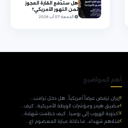
هل ستدفع القارة العجوز
ثمن التهور الأمريكي؟
الجمعة 07 آب 2026
أهم المواضيع
إيران ترفض عرضاً أمريكياً.. هل دخل ترامب...
مضيق هرمز ومؤشرات الورطة الأمريكية.. كيف...
أكذوبة الهروب إلى روسيا.. كيف حطمت شهادة...
قتلاهم شهداء.. ما دلالة عبارة المعصوم (ع...