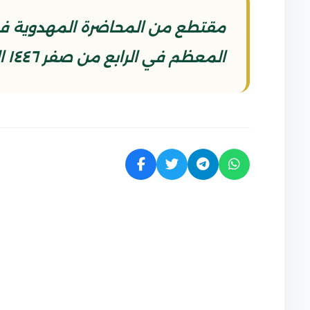
مقتطع من المحاضرة المهدوية في م
المعظم في الرابع من صفر ١٤٤٦ الموافق ٩/ ٨/ ٢٠٢٤