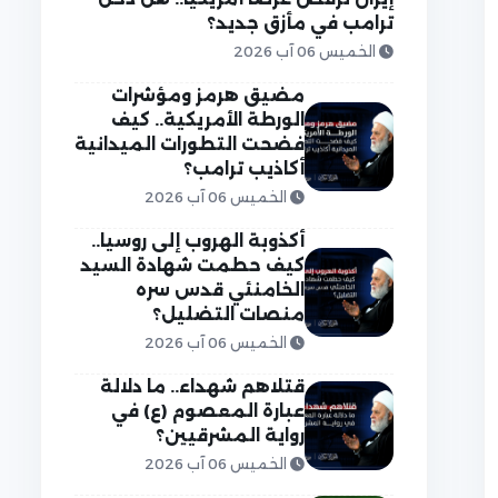
ترامب في مأزق جديد؟
الخميس 06 آب 2026
مضيق هرمز ومؤشرات
الورطة الأمريكية.. كيف
فضحت التطورات الميدانية
أكاذيب ترامب؟
الخميس 06 آب 2026
أكذوبة الهروب إلى روسيا..
كيف حطمت شهادة السيد
الخامنئي قدس سره
منصات التضليل؟
الخميس 06 آب 2026
قتلاهم شهداء.. ما دلالة
عبارة المعصوم (ع) في
رواية المشرقيين؟
الخميس 06 آب 2026