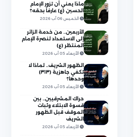
ماذا يعني أن تزور الإمام
الحسين (ع) عارفاً بحقه؟
الخميس 06 آب 2026
الأربعين.. من خدمة الزائر
إلى الاستعداد لنصرة الإمام
المنتظر (ع)
الأربعاء 05 آب 2026
الظهور الشريف.. لماذا لا
تكفي جاهزية (٣١٣)
وحدها؟
الأربعاء 05 آب 2026
حراك المشرقيين.. بين
قسوة الابتلاء وثبات
الموقف قبل الظهور
الشريف
الأربعاء 05 آب 2026