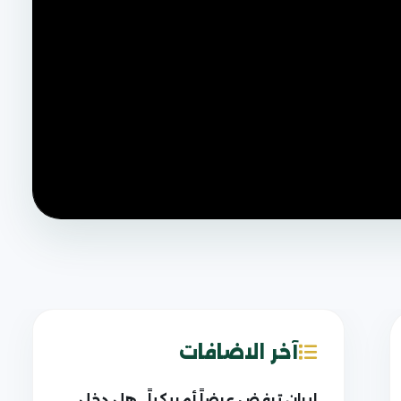
آخر الاضافات
إيران ترفض عرضاً أمريكياً.. هل دخل