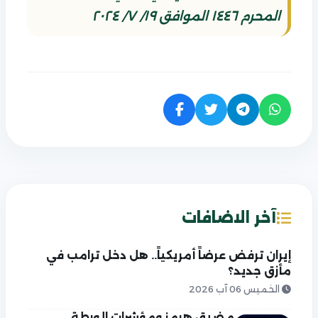
المحرم ١٤٤٦ الموافق ١٩/ ٧/ ٢٠٢٤
آخر الاضافات
إيران ترفض عرضاً أمريكياً.. هل دخل ترامب في
مأزق جديد؟
الخميس 06 آب 2026
مضيق هرمز ومؤشرات الورطة