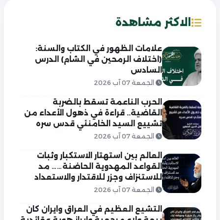
الاكثر مشاهدة
علامات الظهور في الكتاب والسنة:
(اختلاف الرمحين في الشام) الدرس
السادس
الجمعة 07 آب 2026
الحرب الناعمة تسقط بالضربة
القاضية.. قراءة في ذهول الأعداء من
تشييع السيد الخامنئي قدس سره
الجمعة 07 آب 2026
العالم بين استهتار الاستكبار وثبات
القواعد المهدوية الحاضنة…… مد
للاستنزاف وجزر للاقتدار والاستعداد
الجمعة 07 آب 2026
التشيع العظيم في العراق وايران كان
بيعة ولاء مرجعية وابراز هوية عقائدية