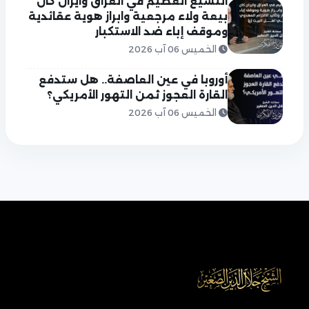
التشيع العظيم في العراق وايران كان
بيعة ولاء مرجعية وابراز هوية عقائدية
وموقف إباء ضد الاستكبار
الخميس 06 آب 2026
أوروبا في عين العاصفة.. هل ستدفع
القارة العجوز ثمن التهور الأمريكي؟
الخميس 06 آب 2026