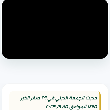
حديث الجمعة الديني في ٢٩ صفر الخير
١٤٤٥ الموافق ١٥/ ٩/ ٢٠٢٣