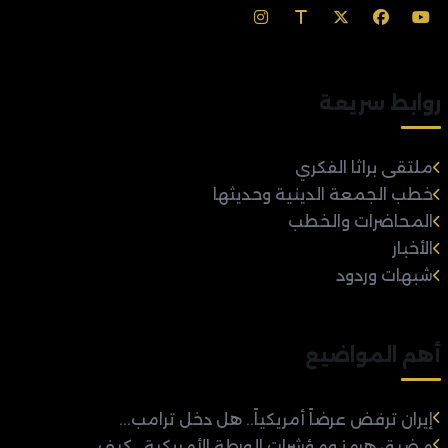
روابط سريعة
ملتقى براثا الفكري
خطب الجمعة الدينية وحديثها
المحاضرات والخطب
الأخبار
شبهات وردود
أهم المواضيع
إيران ترفض عرضاً أمريكياً.. هل دخل ترامب...
مضيق هرمز ومؤشرات الورطة الأمريكية.. كيف...