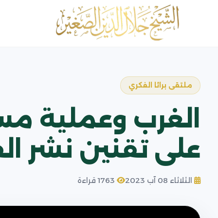
ملتقى براثا الفكري
الغرب وعملية مسخ
على تقنين نشر ا
الثلاثاء 08 آب 2023
1763 قراءة