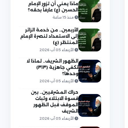
ماذا يعني أن تزور الإمام
الحسين (ع) عارفاً بحقه؟
منذ 15 ساعة
الأربعين.. من خدمة الزائر
إلى الاستعداد لنصرة الإمام
المنتظر (ع)
الأربعاء 05 آب 2026
الظهور الشريف.. لماذا لا
تكفي جاهزية (٣١٣)
وحدها؟
الأربعاء 05 آب 2026
حراك المشرقيين.. بين
قسوة الابتلاء وثبات
الموقف قبل الظهور
الشريف
الأربعاء 05 آب 2026