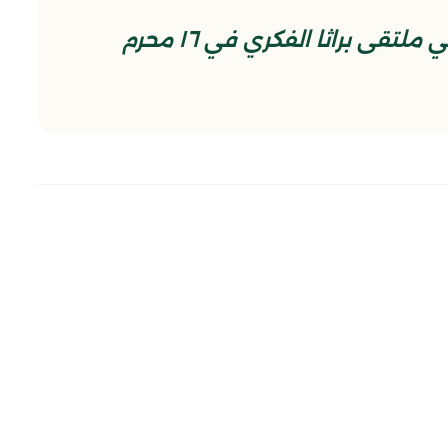
مقتطع من المحاضرة المهدوية في ملتقى براثا الفكري في ١٦ محرم