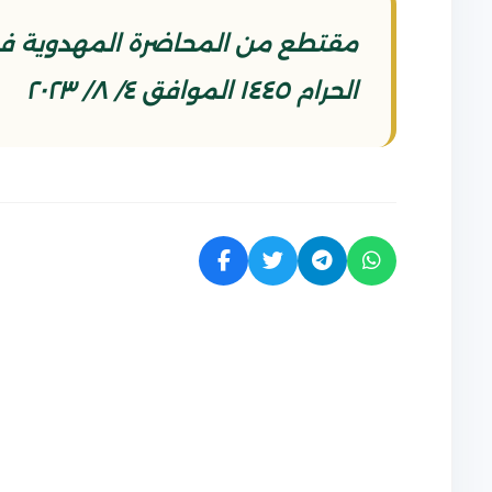
الحرام ١٤٤٥ الموافق ٤/ ٨/ ٢٠٢٣