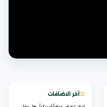
آخر الاضافات
إيران ترفض عرضاً أمريكياً.. هل دخل