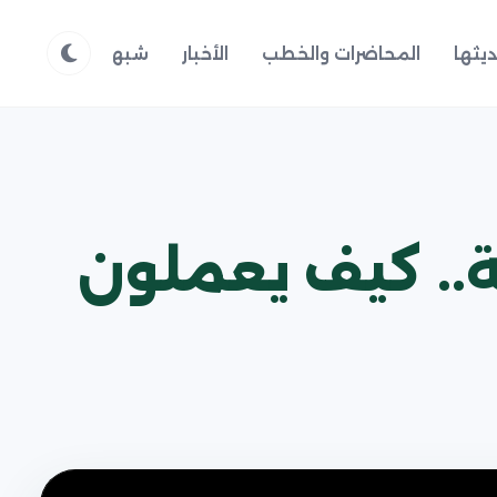
يثها
المحاضرات والخطب
الأخبار
شبهات وردود
م
ة.. كيف يعملون