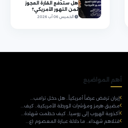
هل ستدفع القارة العجوز
ثمن التهور الأمريكي؟
الخميس 06 آب 2026
أهم المواضيع
إيران ترفض عرضاً أمريكياً.. هل دخل ترامب...
مضيق هرمز ومؤشرات الورطة الأمريكية.. كيف...
أكذوبة الهروب إلى روسيا.. كيف حطمت شهادة...
قتلاهم شهداء.. ما دلالة عبارة المعصوم (ع...