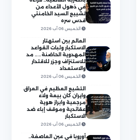
في ذهول الأعداء من
تشييع السيد الخامنئي
قدس سره
الخميس 06 آب 2026
العالم بين استهتار
الاستكبار وثبات القواعد
المهدوية الحاضنة…… مد
للاستنزاف وجزر للاقتدار
والاستعداد
الخميس 06 آب 2026
التشيع العظيم في العراق
وايران كان بيعة ولاء
مرجعية وابراز هوية
عقائدية وموقف إباء ضد
الاستكبار
الخميس 06 آب 2026
أوروبا في عين العاصفة..