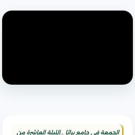
الجمعة في جامع براثا …الليلة العاشرة من