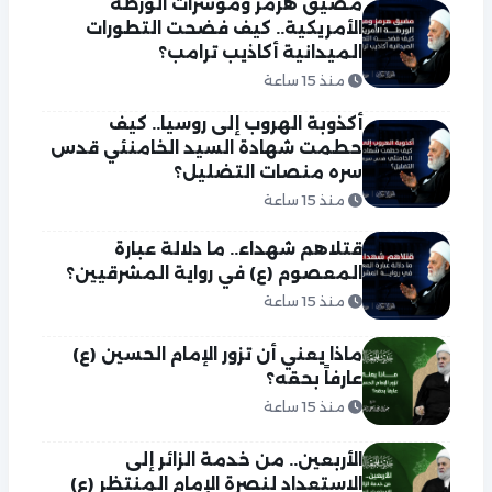
مضيق هرمز ومؤشرات الورطة
الأمريكية.. كيف فضحت التطورات
الميدانية أكاذيب ترامب؟
منذ 15 ساعة
أكذوبة الهروب إلى روسيا.. كيف
حطمت شهادة السيد الخامنئي قدس
سره منصات التضليل؟
منذ 15 ساعة
قتلاهم شهداء.. ما دلالة عبارة
المعصوم (ع) في رواية المشرقيين؟
منذ 15 ساعة
ماذا يعني أن تزور الإمام الحسين (ع)
عارفاً بحقه؟
منذ 15 ساعة
الأربعين.. من خدمة الزائر إلى
الاستعداد لنصرة الإمام المنتظر (ع)