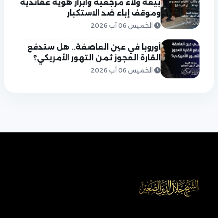
بيعة ولاء مرجعية وابراز هوية عقائدية
وموقف إباء ضد الاستكبار
الخميس 06 آب 2026
أوروبا في عين العاصفة.. هل ستدفع
القارة العجوز ثمن التهور الأمريكي؟
الخميس 06 آب 2026