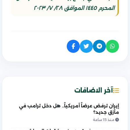
المحرم ١٤٤٥ الموافق ٢٨/ ٧/ ٢٠٢٣
آخر الاضافات
إيران ترفض عرضاً أمريكياً.. هل دخل ترامب في
مأزق جديد؟
منذ 15 ساعة