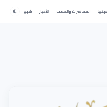
يثها
المحاضرات والخطب
الأخبار
شبهات وردود
م