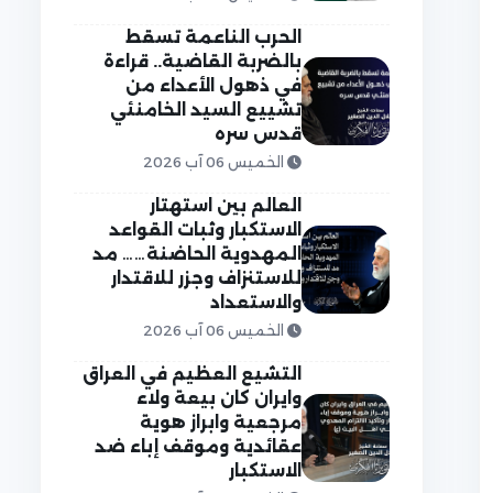
الحرب الناعمة تسقط
بالضربة القاضية.. قراءة
في ذهول الأعداء من
تشييع السيد الخامنئي
قدس سره
الخميس 06 آب 2026
العالم بين استهتار
الاستكبار وثبات القواعد
المهدوية الحاضنة…… مد
للاستنزاف وجزر للاقتدار
والاستعداد
الخميس 06 آب 2026
التشيع العظيم في العراق
وايران كان بيعة ولاء
مرجعية وابراز هوية
عقائدية وموقف إباء ضد
الاستكبار