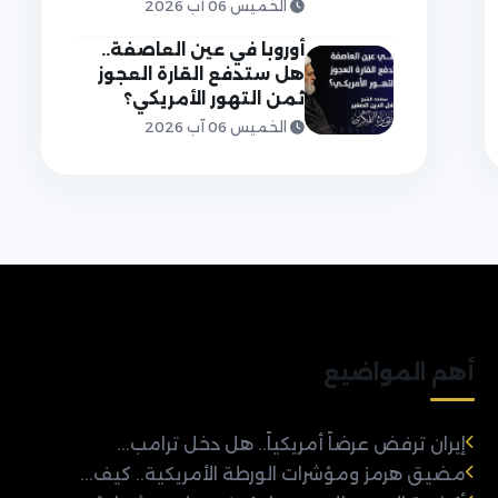
الخميس 06 آب 2026
أوروبا في عين العاصفة..
هل ستدفع القارة العجوز
ثمن التهور الأمريكي؟
الخميس 06 آب 2026
أهم المواضيع
إيران ترفض عرضاً أمريكياً.. هل دخل ترامب...
مضيق هرمز ومؤشرات الورطة الأمريكية.. كيف...