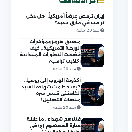
آخر الاضافات
إيران ترفض عرضاً أمريكياً.. هل دخل
ترامب في مأزق جديد؟
منذ 20 ساعة
مضيق هرمز ومؤشرات
الورطة الأمريكية.. كيف
فضحت التطورات الميدانية
أكاذيب ترامب؟
منذ 20 ساعة
أكذوبة الهروب إلى روسيا..
كيف حطمت شهادة السيد
الخامنئي قدس سره
منصات التضليل؟
منذ 20 ساعة
قتلاهم شهداء.. ما دلالة
عبارة المعصوم (ع) في
رواية المشرقيين؟