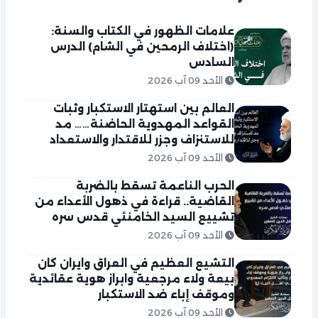
علامات الظهور في الكتاب والسنة:
(اختلاف الرمحين في الشام) الدرس
السادس
الأحد 09 آب 2026
العالم بين استهتار الاستكبار وثبات
القواعد المهدوية الحاضنة…… مد
للاستنزاف وجزر للاقتدار والاستعداد
الأحد 09 آب 2026
الحرب الناعمة تسقط بالضربة
القاضية.. قراءة في ذهول الأعداء من
تشييع السيد الخامنئي قدس سره
الأحد 09 آب 2026
التشيع العظيم في العراق وايران كان
بيعة ولاء مرجعية وابراز هوية عقائدية
وموقف إباء ضد الاستكبار
الأحد 09 آب 2026