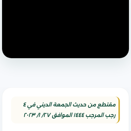
مقتطع من حديث الجمعة الديني في ٤
رجب المرجب ١٤٤٤ الموافق ٢٧/ ١/ ٢٠٢٣