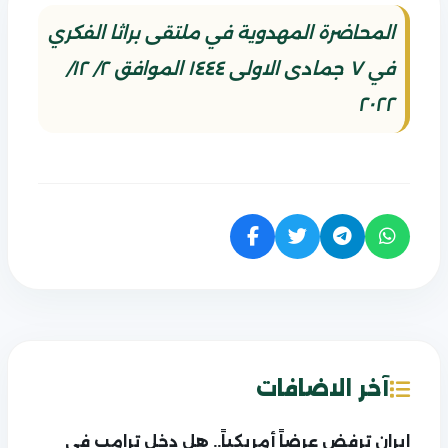
المحاضرة المهدوية في ملتقى براثا الفكري
في ٧ جمادى الاولى ١٤٤٤ الموافق ٢/ ١٢/
٢٠٢٢
آخر الاضافات
إيران ترفض عرضاً أمريكياً.. هل دخل ترامب في