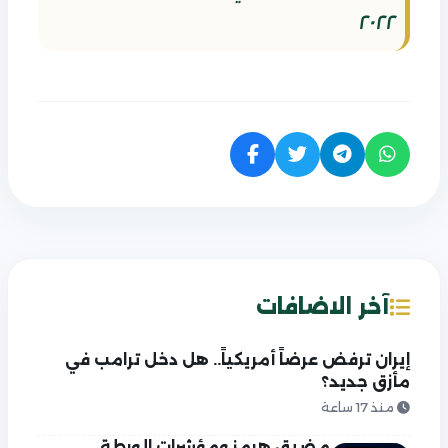
٢٠٢٢
آخر الاضافات
إيران ترفض عرضاً أمريكياً.. هل دخل ترامب في
مأزق جديد؟
منذ 17 ساعة
مضيق هرمز ومؤشرات الورطة