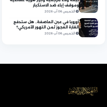
وموقف إباء ضد الاستكبار
الخميس 06 آب 2026
أوروبا في عين العاصفة.. هل ستدفع
القارة العجوز ثمن التهور الأمريكي؟
الخميس 06 آب 2026