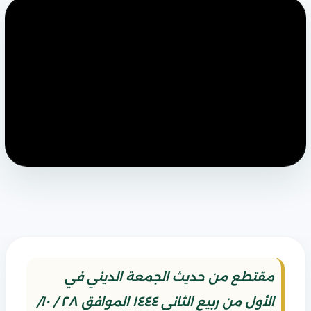
مقتطع من حديث الجمعة الديني في
الأول من ربيع الثاني ١٤٤٤ الموافق ٢٨ / ١٠/