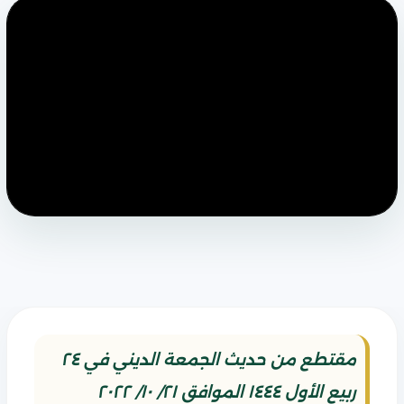
مقتطع من حديث الجمعة الديني في ٢٤
ربيع الأول ١٤٤٤ الموافق ٢١/ ١٠/ ٢٠٢٢