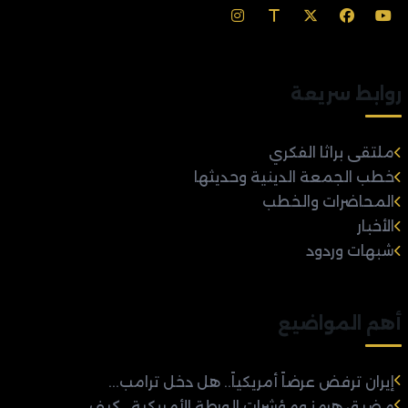
روابط سريعة
ملتقى براثا الفكري
خطب الجمعة الدينية وحديثها
المحاضرات والخطب
الأخبار
شبهات وردود
أهم المواضيع
إيران ترفض عرضاً أمريكياً.. هل دخل ترامب...
مضيق هرمز ومؤشرات الورطة الأمريكية.. كيف...