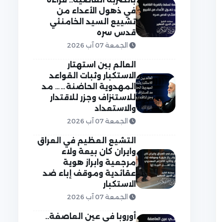
في ذهول الأعداء من
تشييع السيد الخامنئي
قدس سره
الجمعة 07 آب 2026
العالم بين استهتار
الاستكبار وثبات القواعد
المهدوية الحاضنة…… مد
للاستنزاف وجزر للاقتدار
والاستعداد
الجمعة 07 آب 2026
التشيع العظيم في العراق
وايران كان بيعة ولاء
مرجعية وابراز هوية
عقائدية وموقف إباء ضد
الاستكبار
الجمعة 07 آب 2026
أوروبا في عين العاصفة..