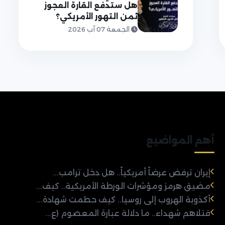
هل ستدفع القارة العجوز
ثمن التهور الأمريكي؟
الجمعة 07 آب 2026
أهم المواضيع
إيران ترفض عرضاً أمريكياً.. هل دخل ترامب...
مضيق هرمز ومؤشرات الورطة الأمريكية.. كيف...
أكذوبة الهروب إلى روسيا.. كيف حطمت شهادة...
قتلاهم شهداء.. ما دلالة عبارة المعصوم (ع...