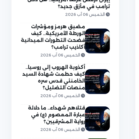
ترامب في مأزق جديد؟
الخميس 06 آب 2026
مضيق هرمز ومؤشرات
الورطة الأمريكية.. كيف
فضحت التطورات الميدانية
أكاذيب ترامب؟
الخميس 06 آب 2026
أكذوبة الهروب إلى روسيا..
كيف حطمت شهادة السيد
الخامنئي قدس سره
منصات التضليل؟
الخميس 06 آب 2026
قتلاهم شهداء.. ما دلالة
عبارة المعصوم (ع) في
رواية المشرقيين؟
الخميس 06 آب 2026