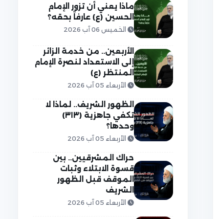
ماذا يعني أن تزور الإمام
الحسين (ع) عارفاً بحقه؟
الخميس 06 آب 2026
الأربعين.. من خدمة الزائر
إلى الاستعداد لنصرة الإمام
المنتظر (ع)
الأربعاء 05 آب 2026
الظهور الشريف.. لماذا لا
تكفي جاهزية (٣١٣)
وحدها؟
الأربعاء 05 آب 2026
حراك المشرقيين.. بين
قسوة الابتلاء وثبات
الموقف قبل الظهور
الشريف
الأربعاء 05 آب 2026