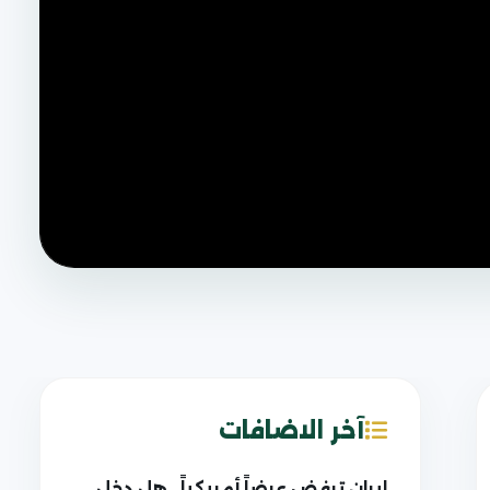
آخر الاضافات
إيران ترفض عرضاً أمريكياً.. هل دخل