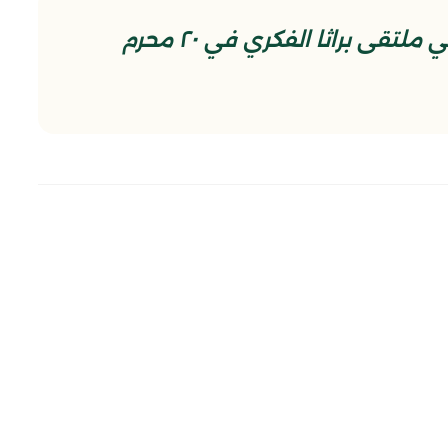
مقتطع من المحاضرة المهدوية في ملتقى براثا الفكري في ٢٠ محرم