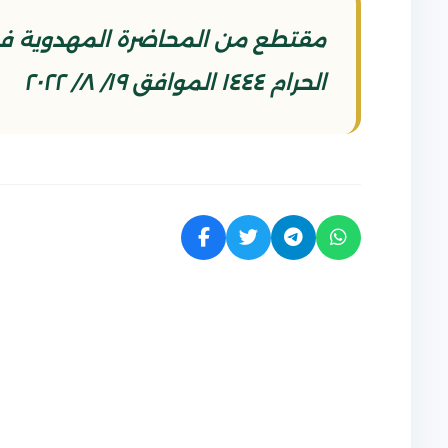
الحرام ١٤٤٤ الموافق ١٩/ ٨/ ٢٠٢٢