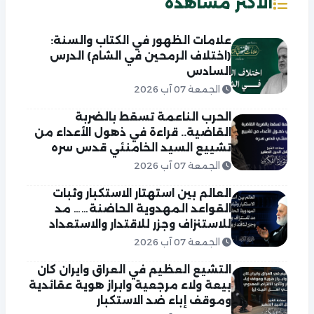
الاكثر مشاهدة
علامات الظهور في الكتاب والسنة:
(اختلاف الرمحين في الشام) الدرس
السادس
الجمعة 07 آب 2026
الحرب الناعمة تسقط بالضربة
القاضية.. قراءة في ذهول الأعداء من
تشييع السيد الخامنئي قدس سره
الجمعة 07 آب 2026
العالم بين استهتار الاستكبار وثبات
القواعد المهدوية الحاضنة…… مد
للاستنزاف وجزر للاقتدار والاستعداد
الجمعة 07 آب 2026
التشيع العظيم في العراق وايران كان
بيعة ولاء مرجعية وابراز هوية عقائدية
وموقف إباء ضد الاستكبار