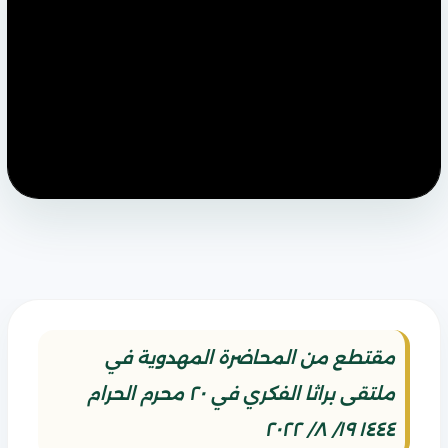
مقتطع من المحاضرة المهدوية في
ملتقى براثا الفكري في ٢٠ محرم الحرام
١٤٤٤ ١٩/ ٨/ ٢٠٢٢