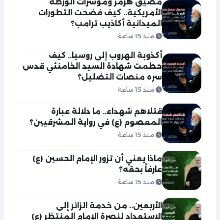
مضيق هرمز ومؤشرات الورطة
الأمريكية.. كيف فضحت التطورات
الميدانية أكاذيب ترامب؟
منذ 15 ساعة
أكذوبة الهروب إلى روسيا.. كيف
حطمت شهادة السيد الخامنئي قدس
سره منصات التضليل؟
منذ 15 ساعة
قتلاهم شهداء.. ما دلالة عبارة
المعصوم (ع) في رواية المشرقيين؟
منذ 15 ساعة
ماذا يعني أن تزور الإمام الحسين (ع)
عارفاً بحقه؟
منذ 15 ساعة
الأربعين.. من خدمة الزائر إلى
الاستعداد لنصرة الإمام المنتظر (ع)