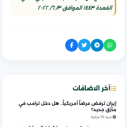
القعدة ١٤٤٣ الموافق ٣/ ٦/ ٢٠٢٢
آخر الاضافات
إيران ترفض عرضاً أمريكياً.. هل دخل ترامب في
مأزق جديد؟
منذ 15 ساعة