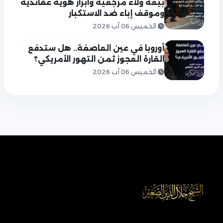
بيعة ولاء مرجعية وابراز هوية عقائدية
وموقف إباء ضد الاستكبار
الخميس 06 آب 2026
أوروبا في عين العاصفة.. هل ستدفع
القارة العجوز ثمن التهور الأمريكي؟
الخميس 06 آب 2026