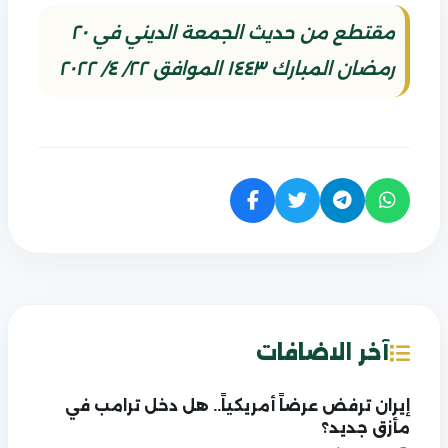
مقتطع من حديث الجمعة الديني في ٢٠
رمضان المبارك ١٤٤٣ الموافق ٢٢/ ٤/ ٢٠٢٢
آخر الاضافات
إيران ترفض عرضاً أمريكياً.. هل دخل ترامب في
مأزق جديد؟