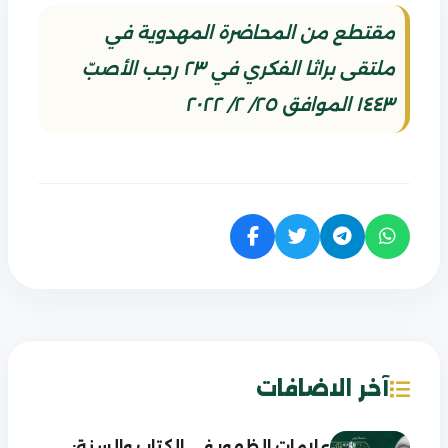
مقتطع من المحاضرة المهدوية في
ملتقى براثا الفكري في ٢٣ رجب الأصبّ
١٤٤٣ الموافق ٢٥/ ٢/ ٢٠٢٢
آخر الاضافات
علامات الظهور في الكتاب والسنة: