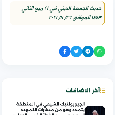
حديث الجمعة الديني في ٢١ ربيع الثاني
١٤٤٣ الموافق ٢٦/ ١١/ ٢٠٢١
آخر الاضافات
الجيوبولتيك الشيعي في المنطقة
يتمدد وهو من مبشرات التمهيد