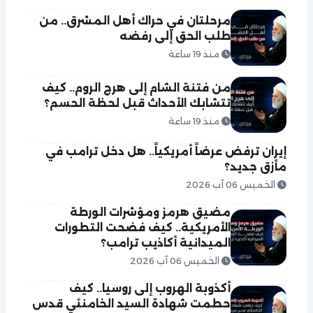
مرحلتان في حراك أهل المشرق.. من
طلب الحق إلى رفضه
منذ 19 ساعة
من فتنة الشام إلى هرج الروم.. كيف
تتشابك الأحداث قبل لحظة الحسم؟
منذ 19 ساعة
إيران ترفض عرضاً أمريكياً.. هل دخل ترامب في
مأزق جديد؟
الخميس 06 آب 2026
مضيق هرمز ومؤشرات الورطة
الأمريكية.. كيف فضحت التطورات
الميدانية أكاذيب ترامب؟
الخميس 06 آب 2026
أكذوبة الهروب إلى روسيا.. كيف
حطمت شهادة السيد الخامنئي قدس