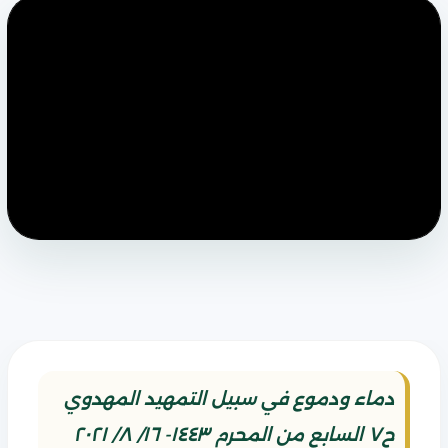
دماء ودموع في سبيل التمهيد المهدوي
ح٧ السابع من المحرم ١٤٤٣- ١٦/ ٨/ ٢٠٢١