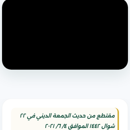
مقتطع من حديث الجمعة الديني في ٢٢
شوال ١٤٤٢ الموافق ٤/ ٦/ ٢٠٢١