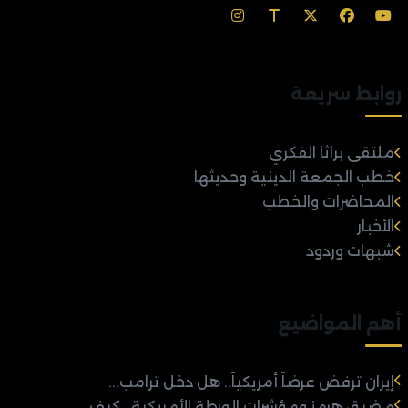
روابط سريعة
ملتقى براثا الفكري
خطب الجمعة الدينية وحديثها
المحاضرات والخطب
الأخبار
شبهات وردود
أهم المواضيع
إيران ترفض عرضاً أمريكياً.. هل دخل ترامب...
مضيق هرمز ومؤشرات الورطة الأمريكية.. كيف...