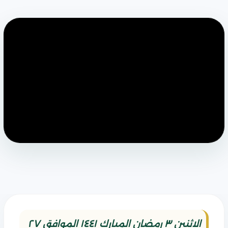
الاثنين ٣ رمضان المبارك ١٤٤١ الموافق ٢٧