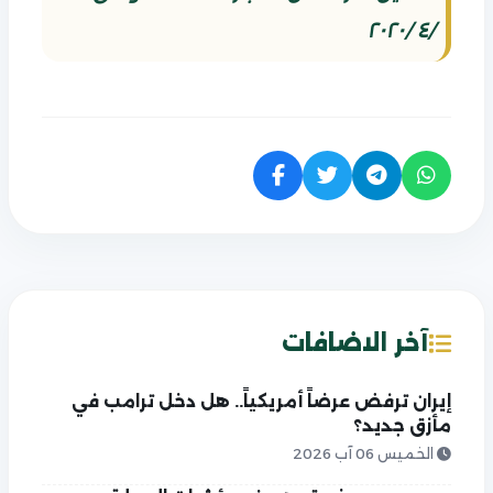
/٤ /٢٠٢٠
آخر الاضافات
إيران ترفض عرضاً أمريكياً.. هل دخل ترامب في
مأزق جديد؟
الخميس 06 آب 2026