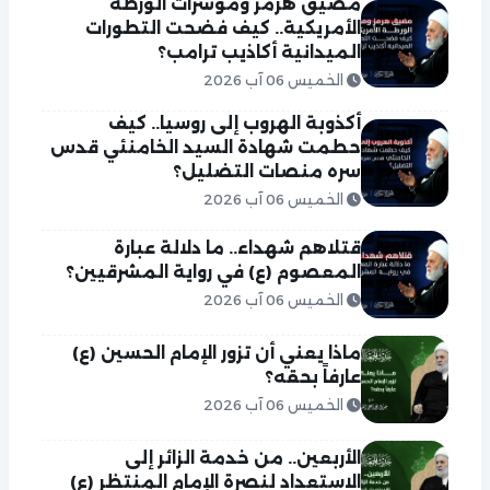
مضيق هرمز ومؤشرات الورطة
الأمريكية.. كيف فضحت التطورات
الميدانية أكاذيب ترامب؟
الخميس 06 آب 2026
أكذوبة الهروب إلى روسيا.. كيف
حطمت شهادة السيد الخامنئي قدس
سره منصات التضليل؟
الخميس 06 آب 2026
قتلاهم شهداء.. ما دلالة عبارة
المعصوم (ع) في رواية المشرقيين؟
الخميس 06 آب 2026
ماذا يعني أن تزور الإمام الحسين (ع)
عارفاً بحقه؟
الخميس 06 آب 2026
الأربعين.. من خدمة الزائر إلى
الاستعداد لنصرة الإمام المنتظر (ع)