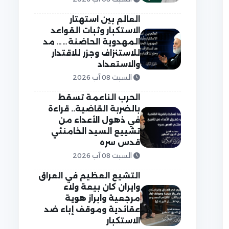
العالم بين استهتار
الاستكبار وثبات القواعد
المهدوية الحاضنة…… مد
للاستنزاف وجزر للاقتدار
والاستعداد
السبت 08 آب 2026
الحرب الناعمة تسقط
بالضربة القاضية.. قراءة
في ذهول الأعداء من
تشييع السيد الخامنئي
قدس سره
السبت 08 آب 2026
التشيع العظيم في العراق
وايران كان بيعة ولاء
مرجعية وابراز هوية
عقائدية وموقف إباء ضد
الاستكبار