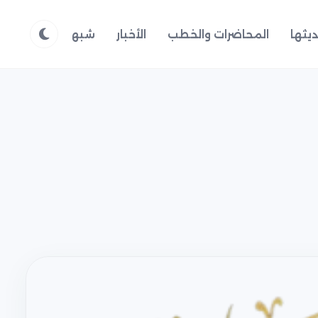
يثها
المحاضرات والخطب
الأخبار
شبهات وردود
م