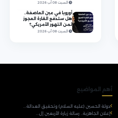
السبت 08 آب 2026
أوروبا في عين العاصفة..
هل ستدفع القارة العجوز
ثمن التهور الأمريكي؟
السبت 08 آب 2026
أهم المواضيع
دولة الحسين (عليه السلام) وتحقيق العدالة...
إعلان الجاهزية.. رسالة زيارة الأربعين إل...