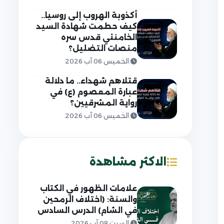
أكذوبة الهروب إلى روسيا..
كيف حطمت شهادة السيد
الخامنئي قدس سره
منصات التضليل؟
الخميس 06 آب 2026
قتلاهم شهداء.. ما دلالة
عبارة المعصوم (ع) في
رواية المشرقيين؟
الخميس 06 آب 2026
الاكثر مشاهدة
علامات الظهور في الكتاب
والسنة: (اختلاف الرمحين
في الشام) الدرس السادس
السبت 08 آب 2026