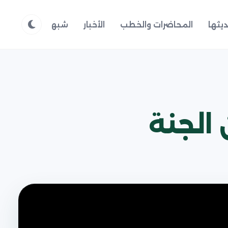
يثها
المحاضرات والخطب
الأخبار
شبهات وردود
م
 الجنة