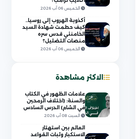
أكاذيب ترامب؟
الخميس 06 آب 2026
أكذوبة الهروب إلى روسيا..
كيف حطمت شهادة السيد
الخامنئي قدس سره
منصات التضليل؟
الخميس 06 آب 2026
الاكثر مشاهدة
علامات الظهور في الكتاب
والسنة: (اختلاف الرمحين
في الشام) الدرس السادس
السبت 08 آب 2026
العالم بين استهتار
الاستكبار وثبات القواعد