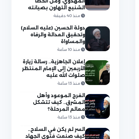
المهدوي، ومن الخطأ
الشنيع التهاون بصيانته
منذ 40 دقيقة
دولة الحسين (عليه السلام)
وتحقيق العدالة والرفاه
والمساواة
منذ 10 ساعة
إعلان الجاهزية.. رسالة زيارة
الأربعين إلى الإمام المنتظر
صلوات الله عليه
منذ 13 ساعة
الفرج الموعود وأهل
المشرق.. كيف تتشكل
معالم المرحلة؟
منذ 13 ساعة
السر لم يكن في السلاح..
كيف صنعت فتوى الجهاد