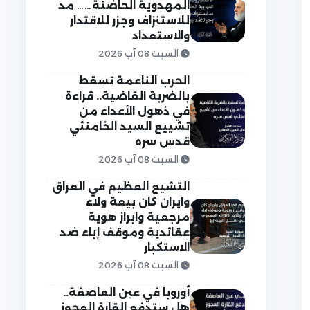
المهدوية الحاضنة…… مد
للاستنزاف وجزر للاقتدار
والاستعداد
السبت 08 آب 2026
الحرب الناعمة تسقط
بالضربة القاضية.. قراءة
في ذهول الأعداء من
تشييع السيد الخامنئي
قدس سره
السبت 08 آب 2026
التشيع العظيم في العراق
وايران كان بيعة ولاء
مرجعية وابراز هوية
عقائدية وموقف إباء ضد
الاستكبار
السبت 08 آب 2026
أوروبا في عين العاصفة..
هل ستدفع القارة العجوز